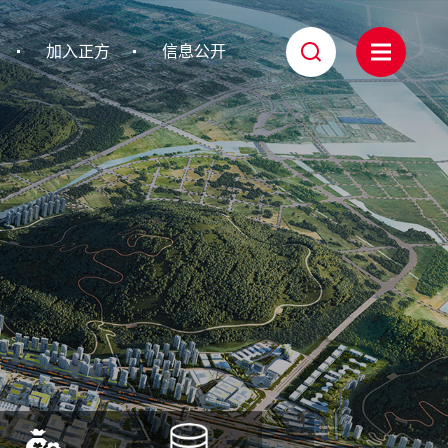
加入正方
信息公开