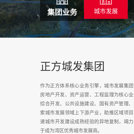
集团业务
城市发展
正方城发集团
作为正方体系核心业务引擎，城市发展集团
房地产开发、资产运营、工程监理为核心业
综合开发、公共设施建设、国有资产管理、
索城市发展领域上下游产业，助推区域项目
速城市开发建设成熟经验的异地复制，竭力
于成为湾区优秀城市发展商。