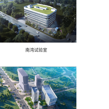
南湾试验室