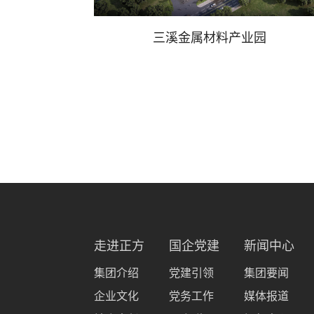
三溪金属材料产业园
走进正方
国企党建
新闻中心
集团介绍
党建引领
集团要闻
企业文化
党务工作
媒体报道