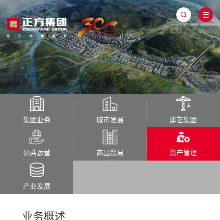
集团业务
城市发展
建艺集团
公共运营
商品贸易
资产管理
产业发展
业务概述