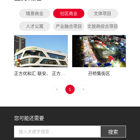
情景商业
社区商业
文体项目
人才公寓
产业融合项目
文旅商综合项目
正方优和汇·联安、 正方优和汇·红荔、 正方优和汇·南屏
孖桥集街区
1
您可能还需要
搜索