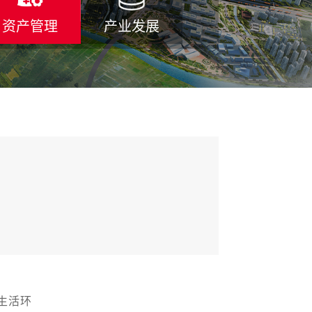
资产管理
产业发展
生活环