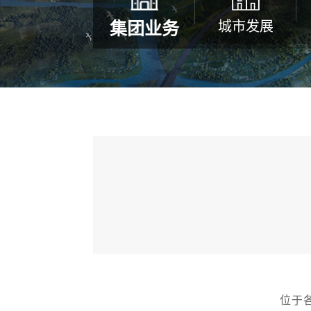
集团业务
城市发展
位于