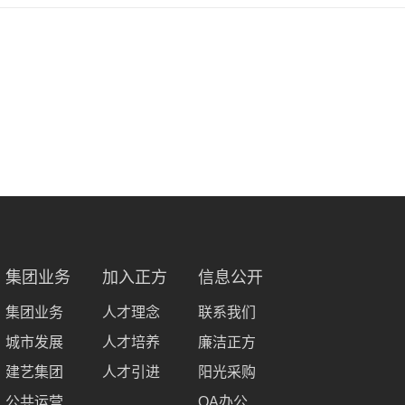
集团业务
加入正方
信息公开
集团业务
人才理念
联系我们
城市发展
人才培养
廉洁正方
建艺集团
人才引进
阳光采购
公共运营
OA办公