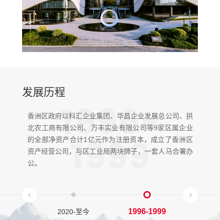
发展历程
2007-
2018-
2000-
1996-
2020-至今
香洲区政府以科汇企业集团、华昌企业发展总公司、拱
香洲区资产经营公司与区工业局脱钩，作为区属优质资
架构日趋完善，逐步涉及房地产开发、物业租赁及股权
以海滨泳场管理为起点，将公司业务版图拓宽至公共资
着力推进市、区重点项目及重大工程，不断扩展公司经
集团整合构建起城市开发与运营服务、资本运作与资源
2014-2017
2019
2013
北农工商有限公司、万丰实业有限公司等9家区属企业
产的运营机构独立运作，正式更名为“珠海市香洲正方
投资等业务。2011年成立绿道公司，深度参与绿道网
源开发与运营、物业管理、商业管理、品牌零售等领
营资质，从城市服务向城市建设领域进军，打造湾区优
整合“双平台”，形成了城市开发与建设、城市运营与服
2006
1999
的全部净资产合计1亿元作为注册资本，成立了香洲区
控股有限公司”。正方控股在新一轮国有企业改制中，
络建设、管养和服务。
域，形成了成熟的管理体系，树立了“香洲正方”“城市
秀的建筑服务商。
务、产业投资与发展、商贸服务和上市公司五大业务板
资产经营公司，与区工业局两块牌子，一套人马合署办
对非主业资产进行梳理、整合。
管家”的良好企业形象，努力打造优质的城市生活服务
块协同发展格局。
公。
商。
1996-1999
-2019
2020-至今
2000