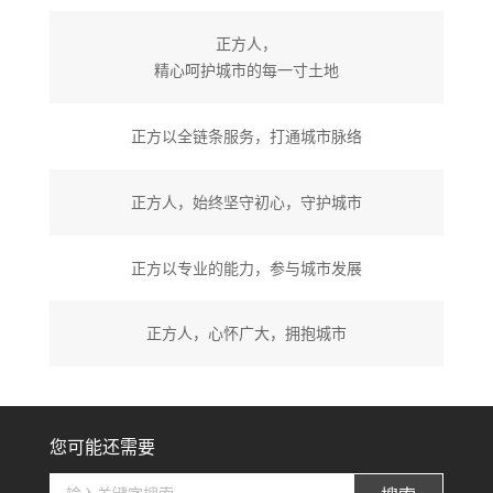
正方人，
精心呵护城市的每一寸土地
正方以全链条服务，打通城市脉络
正方人，始终坚守初心，守护城市
正方以专业的能力，参与城市发展
正方人，心怀广大，拥抱城市
您可能还需要