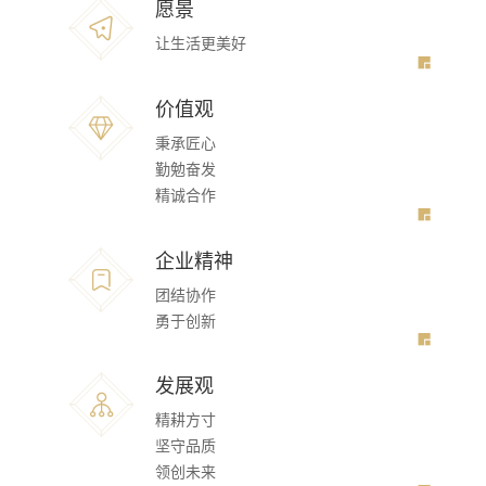
愿景
让生活更美好
价值观
秉承匠心
勤勉奋发
精诚合作
企业精神
团结协作
勇于创新
发展观
精耕方寸
坚守品质
领创未来