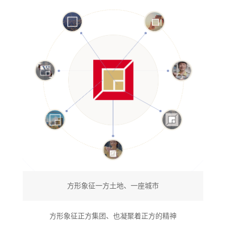
方形象征一方土地、一座城市
方形象征正方集团、也凝聚着正方的精神