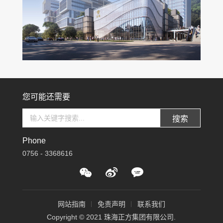
您可能还需要
搜索
Phone
0756 - 3368616
网站指南
免责声明
联系我们
Copyright © 2021 珠海正方集团有限公司.