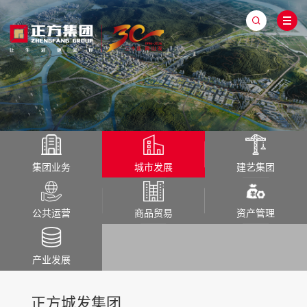
集团业务
城市发展
建艺集团
公共运营
商品贸易
资产管理
产业发展
正方城发集团