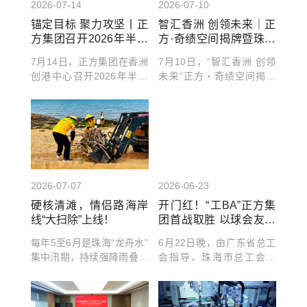
2026-07-14
2026-07-10
锚定目标 聚力攻坚丨正
智汇香洲 创领未来｜正
方集团召开2026年半年
方·奇绩空间揭牌暨珠海
度经营分析及民主评议
AIGC基地正式启用
7月14日，正方集团在香洲
7月10日，“智汇香洲 创领
会议
创港中心召开2026年半年
未来”正方・奇绩空间揭牌
度经营分析及民主评议会
暨珠海AIGC基地启用仪式
议，复盘上半年整体经...
在香洲创港中心举办。...
2026-07-07
2026-06-23
硬核清滩，情侣路海岸
开门红！“工BA”正方集
线“大扫除”上线！
团首战取胜 以球会友展
拼搏风貌
每年5至6月是珠海“龙舟水”
6月22日晚，由广东省总工
集中汛期，持续强降雨叠加
会指导、珠海市总工会主
上游水流、海域潮汐特殊地
办、市工人文化宫承办的
形影响，情侣路沿...
2026年广东工会"工BA"职...