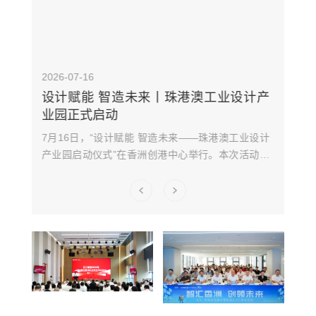
2026-08-04
202
计产
童心筑梦 智启盛夏｜正方集团2026童心
弘
港湾・正方科创班焕新起航
“
业设计
走进香洲创港中心，童心港湾・正方科创班的教室里
军
动由
满是鲜活朝气。跟随父母来到园区的孩子们在托管课
致
堂里体验趣味科学实验、编写软件程序...
高革